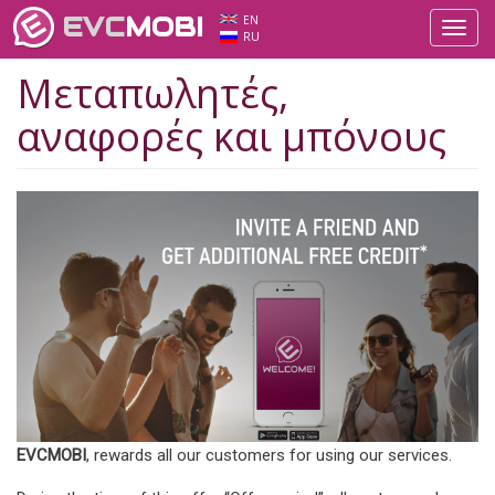
EVC
MOBI
EN
Toggl
RU
navig
Μεταπωλητές,
αναφορές και μπόνους
EVCMOBI
, rewards all our customers for using our services.