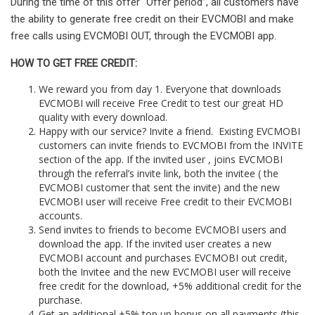
During the time of this offer “Offer period”, all customers have
the ability to generate free credit on their EVCMOBI and make
free calls using EVCMOBI OUT, through the EVCMOBI app.
HOW TO GET FREE CREDIT:
We reward you from day 1. Everyone that downloads
EVCMOBI will receive Free Credit to test our great HD
quality with every download.
Happy with our service? Invite a friend. Existing EVCMOBI
customers can invite friends to EVCMOBI from the INVITE
section of the app. If the invited user , joins EVCMOBI
through the referral’s invite link, both the invitee ( the
EVCMOBI customer that sent the invite) and the new
EVCMOBI user will receive Free credit to their EVCMOBI
accounts.
Send invites to friends to become EVCMOBI users and
download the app. If the invited user creates a new
EVCMOBI account and purchases EVCMOBI out credit,
both the Invitee and the new EVCMOBI user will receive
free credit for the download, +5% additional credit for the
purchase.
Get an additional +5% top up bonus on all payments (this