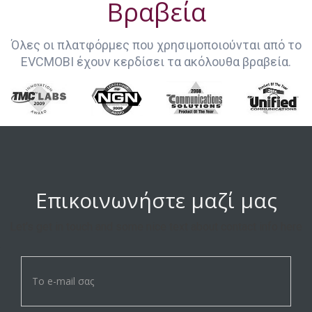
Βραβεία
Όλες οι πλατφόρμες που χρησιμοποιούνται από το
EVCMOBI έχουν κερδίσει τα ακόλουθα βραβεία.
Επικοινωνήστε μαζί μας
Let's get in touch and some nice text about contact info here