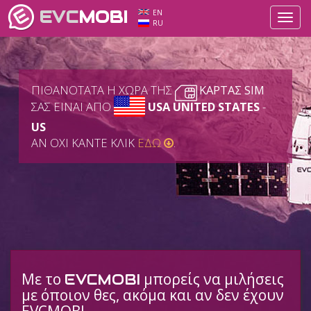
EVC
MOBI
EN
Toggl
RU
navig
ΠΙΘΑΝΟΤΑΤΑ Η ΧΩΡΑ ΤΗΣ
ΚΑΡΤΑΣ SIM
ΣΑΣ ΕΙΝΑΙ ΑΠΟ
USA UNITED STATES
-
US
ΑΝ ΟΧΙ ΚΑΝΤΕ ΚΛΙΚ
ΕΔΩ
.
Με το
μπορείς να μιλήσεις
EVCMOBI
με όποιον θες, ακόμα και αν δεν έχουν