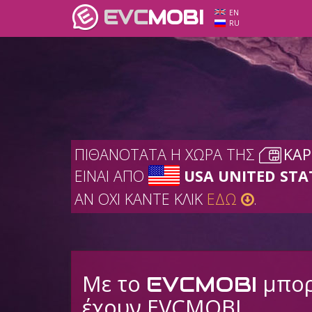
EVC
MOBI
EN
RU
ΠΙΘΑΝΟΤΑΤΑ Η ΧΩΡΑ ΤΗΣ
ΚΑΡ
ΕΙΝΑΙ ΑΠΟ
USA UNITED STA
ΑΝ ΟΧΙ ΚΑΝΤΕ ΚΛΙΚ
ΕΔΩ
.
Με το
μπορε
EVCMOBI
έχουν EVCMOBI.