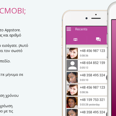
VCMOBI;
το Appstore.
ς και αριθμό
 εισάγατε. (Αυτό
γει τον σωστό
πεδίο.
ετε μήνυμα σε
ωση χρόνου
οχρέωση.
 με τις