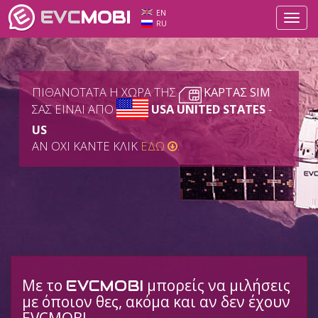
EVC
MOBI
EN
Toggl
RU
navig
ΠΙΘΑΝΟΤΑΤΑ Η ΧΩΡΑ ΤΗΣ
ΚΑΡΤΑΣ SIM
ΣΑΣ ΕΙΝΑΙ ΑΠΟ
USA UNITED STATES
-
US
ΑΝ ΟΧΙ ΚΑΝΤΕ ΚΛΙΚ
ΕΔΩ
.
Με το
μπορείς να μιλήσεις
EVCMOBI
με όποιον θες, ακόμα και αν δεν έχουν