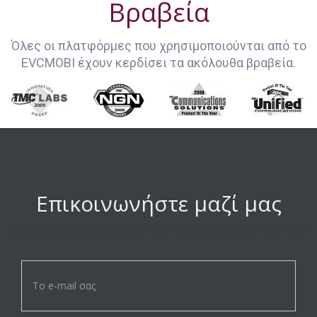
Βραβεία
Όλες οι πλατφόρμες που χρησιμοποιούνται από το
EVCMOBI έχουν κερδίσει τα ακόλουθα βραβεία.
Επικοινωνήστε μαζί μας
Let's get in touch and some nice text about contact info here