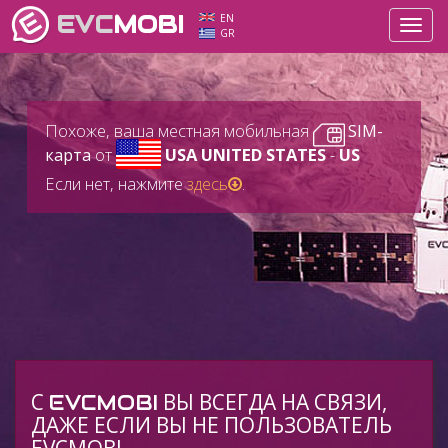
EVC
MOBI
EN
Toggl
GR
navig
Похоже, ваша местная мобильная
SIM-
карта
от
USA UNITED STATES
-
US
Если нет, нажмите
здесь
.
C
ВЫ ВСЕГДА НА СВЯЗИ,
EVCMOBI
ДАЖЕ ЕСЛИ ВЫ НЕ ПОЛЬЗОВАТЕЛЬ