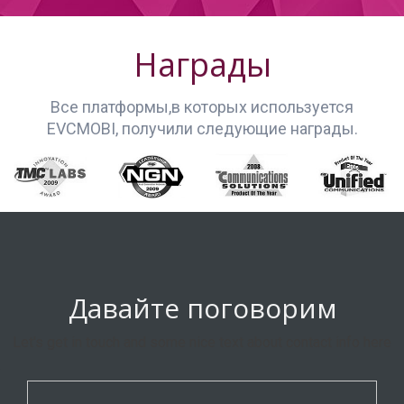
Награды
Все платформы,в которых используется
EVCMOBI, получили следующие награды.
Давайте поговорим
Let's get in touch and some nice text about contact info here