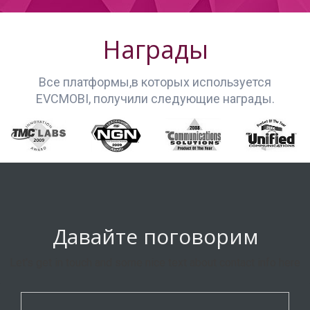
Награды
Все платформы,в которых используется
EVCMOBI, получили следующие награды.
Давайте поговорим
Let's get in touch and some nice text about contact info here