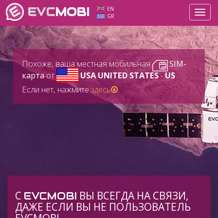
EVC
MOBI
EN
Toggl
GR
navig
Похоже, ваша местная мобильная
SIM-
карта
от
USA UNITED STATES
-
US
Если нет, нажмите
здесь
.
C
ВЫ ВСЕГДА НА СВЯЗИ,
EVCMOBI
ДАЖЕ ЕСЛИ ВЫ НЕ ПОЛЬЗОВАТЕЛЬ