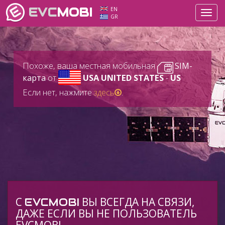
EVC
MOBI
EN
Toggl
GR
navig
Похоже, ваша местная мобильная
SIM-
карта
от
USA UNITED STATES
-
US
Если нет, нажмите
здесь
.
C
ВЫ ВСЕГДА НА СВЯЗИ,
EVCMOBI
ДАЖЕ ЕСЛИ ВЫ НЕ ПОЛЬЗОВАТЕЛЬ