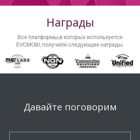
Награды
Все платформы,в которых используется
EVCMOBI, получили следующие награды.
Давайте поговорим
Let's get in touch and some nice text about contact info here