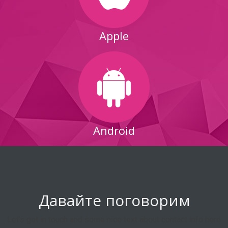
Apple
Android
Давайте поговорим
Let's get in touch and some nice text about contact info here