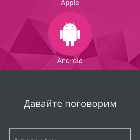
Apple
Android
Давайте поговорим
Let's get in touch and some nice text about contact info here