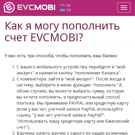
EVC
MOBI
EN
Toggl
GR
navig
Как я могу пополнить
счет EVCMOBI?
У вас есть три способа, чтобы пополнить ваш баланс:
С вашего мобильного устройства: перейдите в "мой
аккаунт" и нажмите кнопку "пополнение баланса".
С компьютера: зайти в "мой аккаунт". После входа в
систему, выберите в меню функцию "пополнить".В
обоих случаях, вы можете выбрать сумму, которую
вы хотите пополнить, и предпочительный способ
платежа. Мы принимаем PAYPAL или кредитную карту
(если у вас нет учетной записи РayРal, используйте
ссылку: "у вас нет учетной записи PayPal?".
"Использовать вашу кредитную карту или банковский
счет").
Ваучеры: купить ваучер у одного из наших розничных