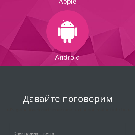
Apple
Android
Давайте поговорим
Let's get in touch and some nice text about contact info here